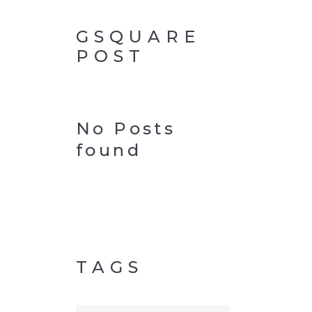
GSQUARE
POST
No Posts
found
TAGS