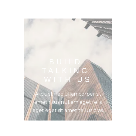
BUILD 
TALKING 
WITH US
Aliquet nec ullamcorper sit
amet risus nullam eget felis
eget eget sit amet tellus cras.