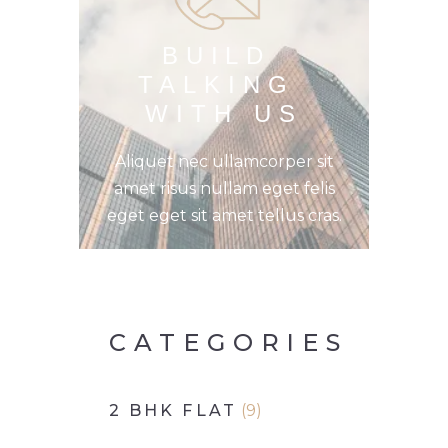
BUILD 
TALKING 
WITH US
Aliquet nec ullamcorper sit
amet risus nullam eget felis
eget eget sit amet tellus cras.
CATEGORIES
2 BHK FLAT
(9)