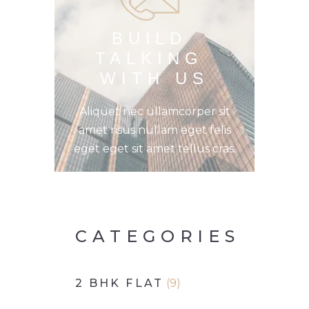
BUILD 
TALKING 
WITH US
Aliquet nec ullamcorper sit
amet risus nullam eget felis
eget eget sit amet tellus cras.
CATEGORIES
2 BHK FLAT
(9)