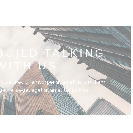
BUILD TALKING 
WITH US
liquet nec ullamcorper sit amet risus nullam
get felis eget eget sit amet tellus cras.