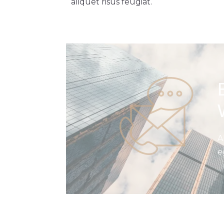
aliquet risus feugiat.
A
e