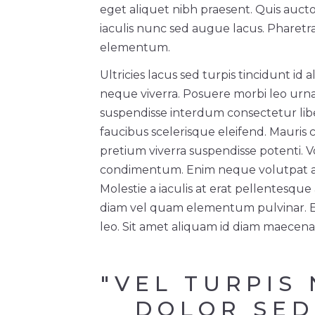
eget aliquet nibh praesent. Quis aucto
iaculis nunc sed augue lacus. Pharet
elementum.
Ultricies lacus sed turpis tincidunt id 
neque viverra. Posuere morbi leo urna
suspendisse interdum consectetur liber
faucibus scelerisque eleifend. Mauris
pretium viverra suspendisse potenti. Vo
condimentum. Enim neque volutpat ac 
Molestie a iaculis at erat pellentesq
diam vel quam elementum pulvinar. Eui
leo. Sit amet aliquam id diam maecenas
"VEL TURPIS
DOLOR SED