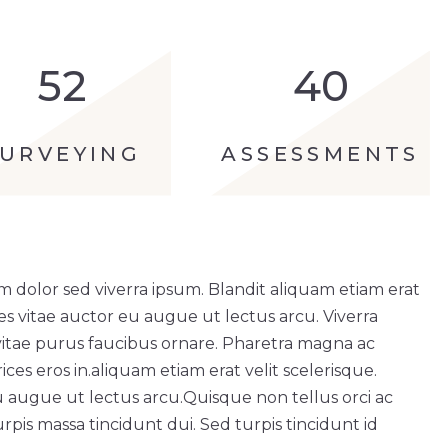
52
40
SURVEYING
ASSESSMENTS
m dolor sed viverra ipsum. Blandit aliquam etiam erat
ces vitae auctor eu augue ut lectus arcu. Viverra
vitae purus faucibus ornare. Pharetra magna ac
ces eros in.
aliquam etiam erat velit scelerisque.
u augue ut lectus arcu.
Quisque non tellus orci ac
rpis massa tincidunt dui. Sed turpis tincidunt id