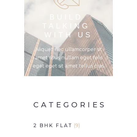
BUILD 
TALKING 
WITH US
Aliquet nec ullamcorper sit
amet risus nullam eget felis
eget eget sit amet tellus cras.
CATEGORIES
2 BHK FLAT
(9)