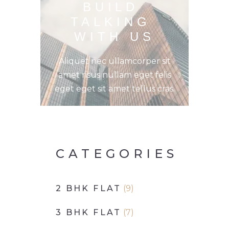
BUILD 
TALKING 
WITH US
Aliquet nec ullamcorper sit
amet risus nullam eget felis
eget eget sit amet tellus cras.
CATEGORIES
2 BHK FLAT
(9)
3 BHK FLAT
(7)