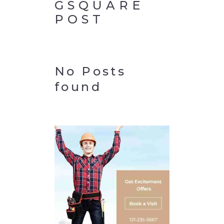
GSQUARE
POST
No Posts
found