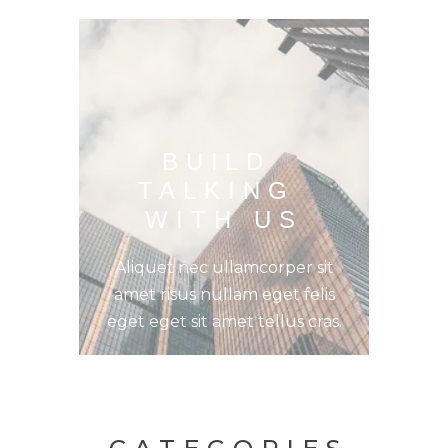
BUILD 
TALKING 
WITH US
Aliquet nec ullamcorper sit
amet risus nullam eget felis
eget eget sit amet tellus cras.